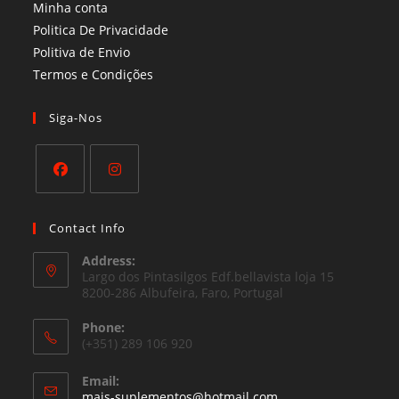
Minha conta
Politica De Privacidade
Politiva de Envio
Termos e Condições​
Siga-Nos
Opens
Opens
in
in
Contact Info
a
a
Address:
new
new
Largo dos Pintasilgos Edf.bellavista loja 15
tab
8200-286 Albufeira, Faro, Portugal
tab
Phone:
(+351) 289 106 920
Email:
Opens
mais-suplementos@hotmail.com