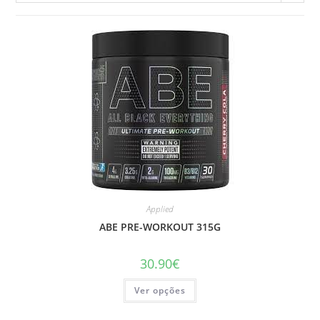
Applied
ABE PRE-WORKOUT 315G
30.90
€
This
Ver opções
product
has
multiple