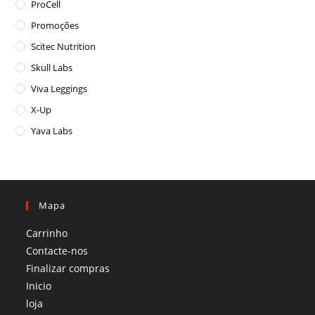
ProCell
Promoções
Scitec Nutrition
Skull Labs
Viva Leggings
X-Up
Yava Labs
Mapa
Carrinho
Contacte-nos
Finalizar compras
Inicio
loja