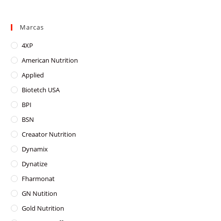
variants.
The
options
may
Marcas
be
chosen
on
4XP
the
product
American Nutrition
page
Applied
Biotetch USA
BPI
BSN
Creaator Nutrition
Dynamix
Dynatize
Fharmonat
GN Nutition
Gold Nutrition