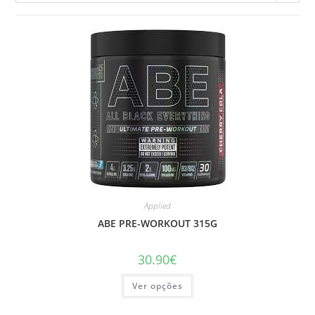
Applied
ABE PRE-WORKOUT 315G
30.90
€
This
Ver opções
product
has
multiple