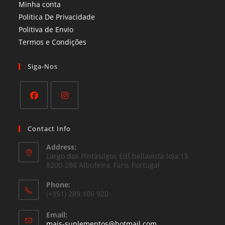
Minha conta
Politica De Privacidade
Politiva de Envio
Termos e Condições​
Siga-Nos
Opens
Opens
in
in
Contact Info
a
a
Address:
new
new
Largo dos Pintasilgos Edf.bellavista loja 15
tab
8200-286 Albufeira, Faro, Portugal
tab
Phone:
(+351) 289 106 920
Email:
Opens
mais-suplementos@hotmail.com