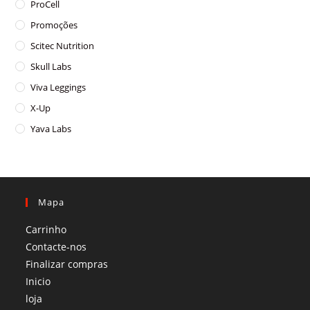
ProCell
Promoções
Scitec Nutrition
Skull Labs
Viva Leggings
X-Up
Yava Labs
Mapa
Carrinho
Contacte-nos
Finalizar compras
Inicio
loja