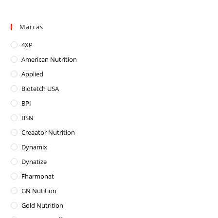
variants.
The
options
may
Marcas
be
chosen
on
4XP
the
product
American Nutrition
page
Applied
Biotetch USA
BPI
BSN
Creaator Nutrition
Dynamix
Dynatize
Fharmonat
GN Nutition
Gold Nutrition