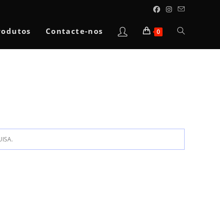
Toggle
rodutos
Contacte-nos
0
website
search
ISA.