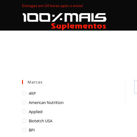
Skip
Entregas em 24 horas após o envio!
to
content
Marcas
4XP
American Nutrition
Applied
Biotetch USA
BPI