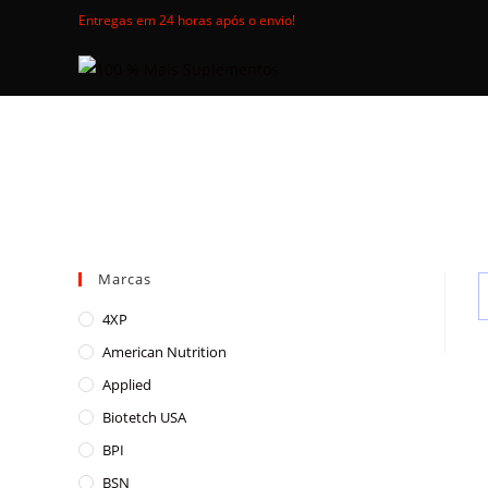
Skip
Entregas em 24 horas após o envio!
to
content
Marcas
4XP
American Nutrition
Applied
Biotetch USA
BPI
BSN