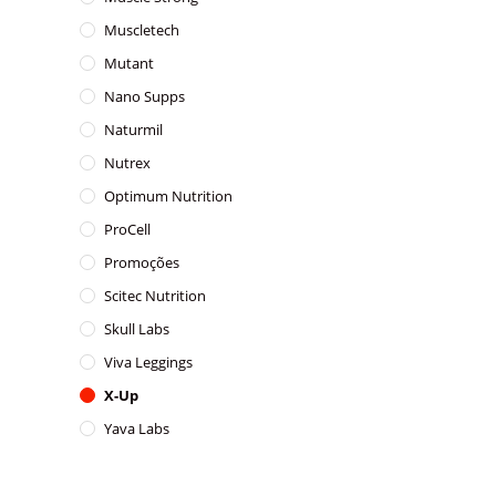
Muscletech
Mutant
Nano Supps
Naturmil
Nutrex
Optimum Nutrition
ProCell
Promoções
Scitec Nutrition
Skull Labs
Viva Leggings
X-Up
Yava Labs