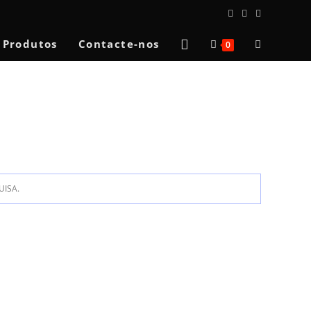
Toggle
Produtos
Contacte-nos
0
website
search
ISA.