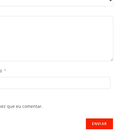
il
*
vez que eu comentar.