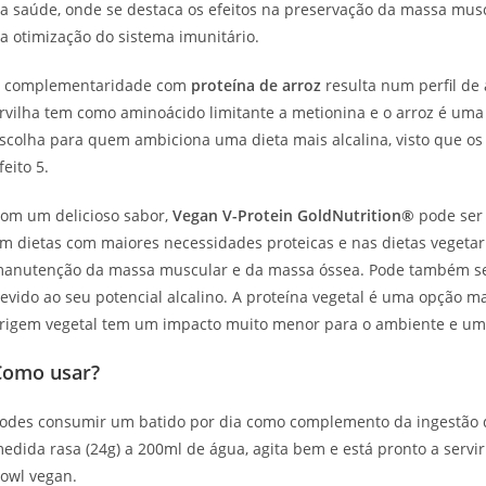
a saúde, onde se destaca os efeitos na preservação da massa musc
a otimização do sistema imunitário.
 complementaridade com
proteína de
arroz
resulta num perfil de
rvilha tem como aminoácido limitante a metionina e o arroz é um
scolha para quem ambiciona uma dieta mais alcalina, visto que os
feito 5.
om um delicioso sabor,
Vegan
V-Protein GoldNutrition®
pode ser
m dietas com maiores necessidades proteicas e nas dietas vegetar
anutenção da massa muscular e da massa óssea. Pode também ser
evido ao seu potencial alcalino. A proteína vegetal é uma opção 
rigem vegetal tem um impacto muito menor para o ambiente e um
Como usar?
odes consumir um batido por dia como complemento da ingestão d
edida rasa (24g) a 200ml de água, agita bem e está pronto a serv
owl vegan.