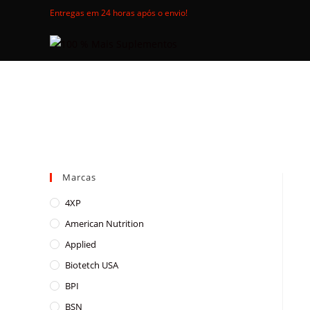
Skip
Entregas em 24 horas após o envio!
to
content
Marcas
4XP
American Nutrition
Applied
Biotetch USA
BPI
BSN