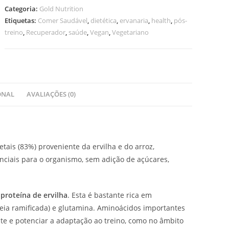
Protein
Categoria:
Gold Nutrition
Etiquetas:
Comer Saudável
,
dietética
,
ervanaria
,
health
,
pós-
treino
,
Recuperador
,
saúde
,
Vegan
,
Vegetariano
ONAL
AVALIAÇÕES (0)
tais (83%) proveniente da ervilha e do arroz,
nciais para o organismo, sem adição de açúcares,
a
proteína de
ervilha
. Esta é bastante rica em
eia ramificada) e glutamina. Aminoácidos importantes
te e potenciar a adaptação ao treino, como no âmbito