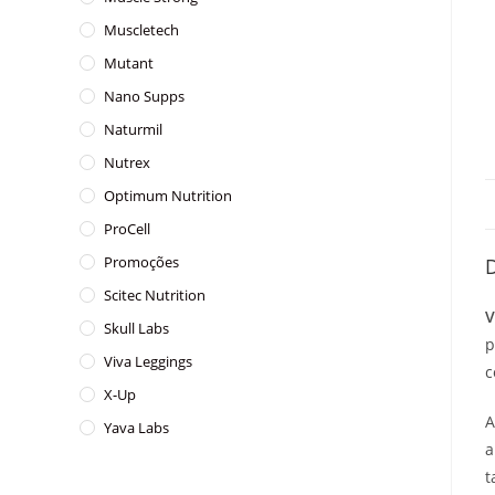
Muscletech
Mutant
Nano Supps
Naturmil
Nutrex
Optimum Nutrition
ProCell
Promoções
Scitec Nutrition
V
Skull Labs
p
Viva Leggings
c
X-Up
A
Yava Labs
a
t