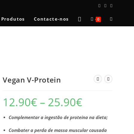
Toggle
Produtos
Contacte-nos
0
website
search
Vegan V-Protein
12.90
€
–
25.90
€
Price
range:
12.90€
through
25.90€
Complementar a ingestão de proteína na dieta;
Combater a perda de massa muscular causada