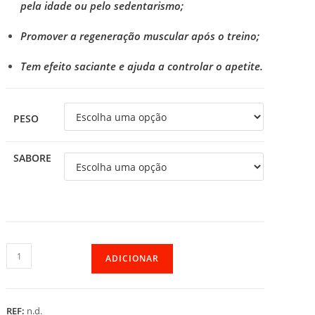
pela idade ou pelo sedentarismo;
Promover a regeneração muscular após o treino;
Tem efeito saciante e ajuda a controlar o apetite.
PESO
SABORE
Quantidade
ADICIONAR
de
Vegan
V-
REF:
n.d.