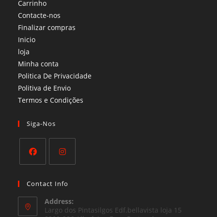
Carrinho
Contacte-nos
Finalizar compras
Inicio
loja
Minha conta
Politica De Privacidade
Politiva de Envio
Termos e Condições​
Siga-Nos
Opens
Opens
in
in
Contact Info
a
a
Address:
new
new
Largo dos Pintasilgos Edf.bellavista loja 15