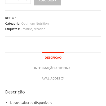
ADICIONAR
de
Micronised
Creatine
REF:
n.d.
Powder
Categoria:
Optimum Nutrition
247.5g
Etiquetas:
Creatina
,
creatine
DESCRIÇÃO
INFORMAÇÃO ADICIONAL
AVALIAÇÕES (0)
Descrição
Novos sabores disponíveis