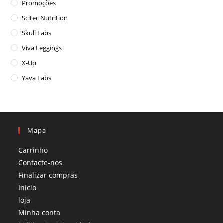
Promoções
Scitec Nutrition
Skull Labs
Viva Leggings
X-Up
Yava Labs
Mapa
Carrinho
Contacte-nos
Finalizar compras
Inicio
loja
Minha conta