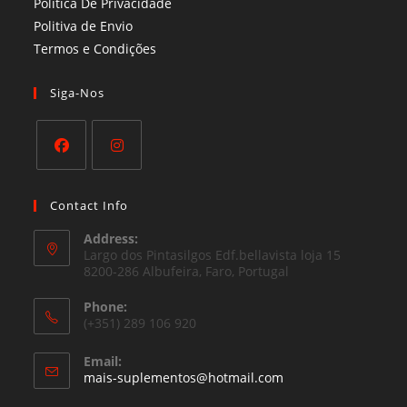
Politica De Privacidade
Politiva de Envio
Termos e Condições​
Siga-Nos
Opens
Opens
in
in
Contact Info
a
a
Address:
new
new
Largo dos Pintasilgos Edf.bellavista loja 15
tab
8200-286 Albufeira, Faro, Portugal
tab
Phone:
(+351) 289 106 920
Email:
Opens
mais-suplementos@hotmail.com
in