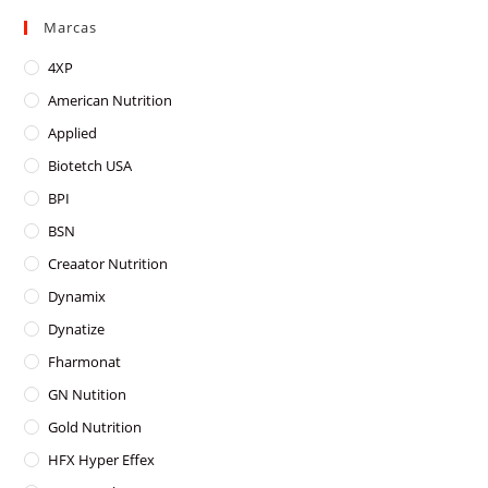
options
may
Marcas
be
chosen
on
4XP
the
product
American Nutrition
page
Applied
Biotetch USA
BPI
BSN
Creaator Nutrition
Dynamix
Dynatize
Fharmonat
GN Nutition
Gold Nutrition
HFX Hyper Effex