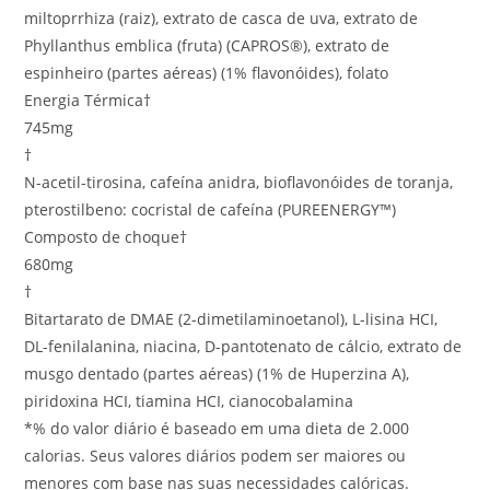
miltoprrhiza (raiz), extrato de casca de uva, extrato de
Phyllanthus emblica (fruta) (CAPROS®), extrato de
espinheiro (partes aéreas) (1% flavonóides), folato
Energia Térmica†
745mg
†
N-acetil-tirosina, cafeína anidra, bioflavonóides de toranja,
pterostilbeno: cocristal de cafeína (PUREENERGY™)
Composto de choque†
680mg
†
Bitartarato de DMAE (2-dimetilaminoetanol), L-lisina HCI,
DL-fenilalanina, niacina, D-pantotenato de cálcio, extrato de
musgo dentado (partes aéreas) (1% de Huperzina A),
piridoxina HCI, tiamina HCI, cianocobalamina
*% do valor diário é baseado em uma dieta de 2.000
calorias. Seus valores diários podem ser maiores ou
menores com base nas suas necessidades calóricas.