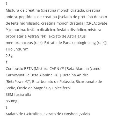
†
Mistura de creatina (creatina monohidratada, creatina
anidra, peptídeos de creatina [isolado de proteína de soro
de leite hidrolisado, creatina monohidratada] (CREActivate
™)), taurina, fosfato dicálcico, fosfato dissódico, mistura
proprietária AstraGIN® [extrato de Astralagus
membranaceus (raiz), Extrato de Panax notoginseng (raiz)]
Tiro Endura†
2,8g
†
Composto BETA (Mistura CARN+™ [Beta-Alanina (como
CarnoSyn®) e Beta Alanina HCI], Betaína Anidra
(BetaPower®)), Bicarbonato de Potássio, Bicarbonato de
Sódio, Óxido de Magnésio, Coleciferol
SEM fusão alfa
850mg
†
Malato de L-citrulina, extrato de Danshen (Salvia