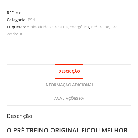
No-
Xplode
REF:
n.d.
390G
Categoria:
BSN
Etiquetas:
Aminoácidos
,
Creatina
,
energético
,
Pré-treino
,
pre-
workout
DESCRIÇÃO
INFORMAÇÃO ADICIONAL
AVALIAÇÕES (0)
Descrição
O PRÉ-TREINO ORIGINAL FICOU MELHOR.