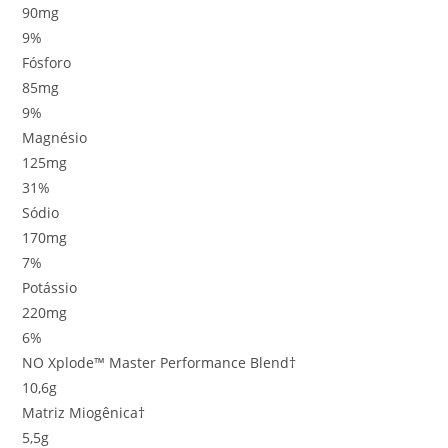
90mg
9%
Fósforo
85mg
9%
Magnésio
125mg
31%
Sódio
170mg
7%
Potássio
220mg
6%
NO Xplode™ Master Performance Blend†
10,6g
Matriz Miogênica†
5,5g