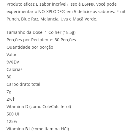
Produto eficaz E sabor incrível? Isso é BSN®. Você pode
experimentar o NO-XPLODE® em 5 deliciosos sabores: Fruit
Punch, Blue Raz, Melancia, Uva e Maçã Verde.
Tamanho da Dose: 1 Colher (18,5g)
Porções por Recipiente: 30 Porções
Quantidade por porção
Valor
%%DV
Calorias
30
Carboidrato total
7g
2%†
Vitamina D (como ColeCalciferol)
500 UI
125%
Vitamina B1 (como tiamina HCI)