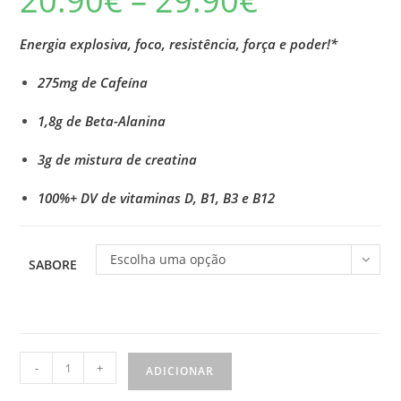
20.90
€
–
29.90
€
range:
20.90€
through
29.90€
Energia explosiva, foco, resistência, força e poder!*
275mg de Cafeína
1,8g de Beta-Alanina
3g de mistura de creatina
100%+ DV de vitaminas D, B1, B3 e B12
Escolha uma opção
SABORE
Quantidade
-
+
ADICIONAR
de