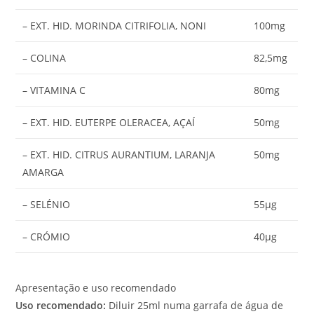
– EXT. HID. MORINDA CITRIFOLIA, NONI
100mg
– COLINA
82,5mg
– VITAMINA C
80mg
– EXT. HID. EUTERPE OLERACEA, AÇAÍ
50mg
– EXT. HID. CITRUS AURANTIUM, LARANJA
50mg
AMARGA
– SELÉNIO
55µg
– CRÓMIO
40µg
Apresentação e uso recomendado
Uso recomendado:
Diluir 25ml numa garrafa de água de