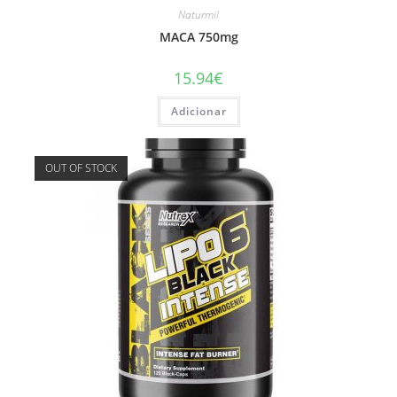
Naturmil
MACA 750mg
15.94
€
Adicionar
OUT OF STOCK