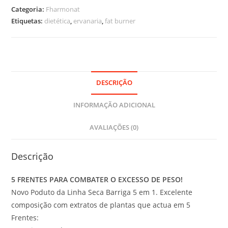
Barriga
Categoria:
Fharmonat
5
Etiquetas:
dietética
,
ervanaria
,
fat burner
em
1
-
500ml
DESCRIÇÃO
INFORMAÇÃO ADICIONAL
AVALIAÇÕES (0)
Descrição
5 FRENTES PARA COMBATER O EXCESSO DE PESO!
Novo Poduto da Linha Seca Barriga 5 em 1. Excelente
composição com extratos de plantas que actua em 5
Frentes: