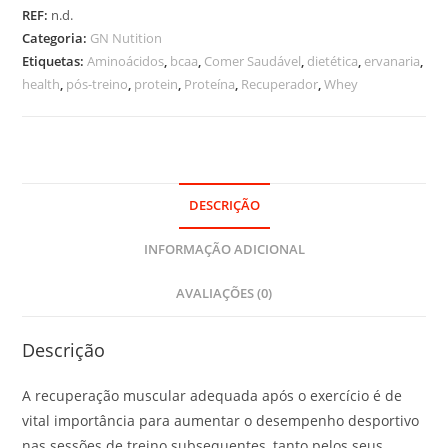
Isolate
REF:
n.d.
2kg
Categoria:
GN Nutition
Etiquetas:
Aminoácidos
,
bcaa
,
Comer Saudável
,
dietética
,
ervanaria
,
health
,
pós-treino
,
protein
,
Proteína
,
Recuperador
,
Whey
DESCRIÇÃO
INFORMAÇÃO ADICIONAL
AVALIAÇÕES (0)
Descrição
A recuperação muscular adequada após o exercício é de
vital importância para aumentar o desempenho desportivo
nas sessões de treino subsequentes, tanto pelos seus