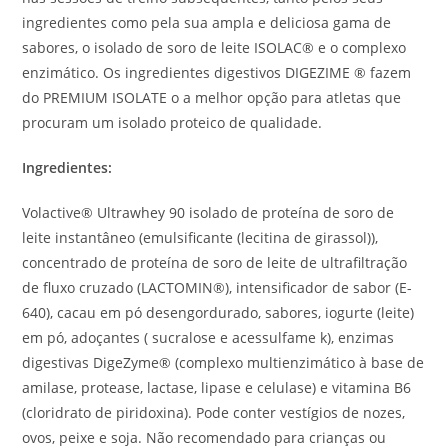
ingredientes como pela sua ampla e deliciosa gama de
sabores, o isolado de soro de leite ISOLAC® e o complexo
enzimático. Os ingredientes digestivos DIGEZIME ® fazem
do PREMIUM ISOLATE o a melhor opção para atletas que
procuram um isolado proteico de qualidade.
Ingredientes:
Volactive® Ultrawhey 90 isolado de proteína de soro de
leite instantâneo (emulsificante (lecitina de girassol)),
concentrado de proteína de soro de leite de ultrafiltração
de fluxo cruzado (LACTOMIN®), intensificador de sabor (E-
640), cacau em pó desengordurado, sabores, iogurte (leite)
em pó, adoçantes ( sucralose e acessulfame k), enzimas
digestivas DigeZyme® (complexo multienzimático à base de
amilase, protease, lactase, lipase e celulase) e vitamina B6
(cloridrato de piridoxina). Pode conter vestígios de nozes,
ovos, peixe e soja. Não recomendado para crianças ou