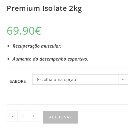
Premium Isolate 2kg
69.90
€
Recuperação muscular.
Aumento do desempenho esportivo.
Escolha uma opção
SABORE
Quantidade
-
+
ADICIONAR
de
Premium