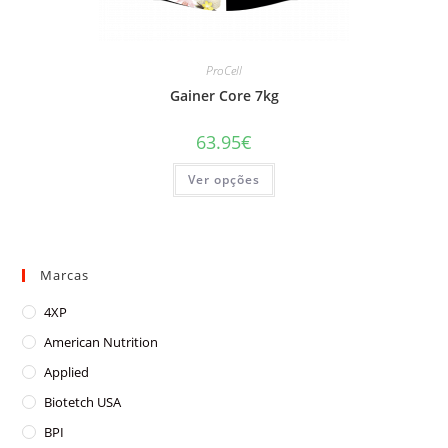
ProCell
Gainer Core 7kg
63.95
€
This
Ver opções
product
has
multiple
variants.
The
options
may
Marcas
be
chosen
on
4XP
the
product
American Nutrition
page
Applied
Biotetch USA
BPI