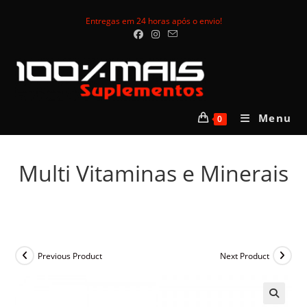
Skip
Entregas em 24 horas após o envio!
to
content
Menu
0
Multi Vitaminas e Minerais
Previous Product
Next Product