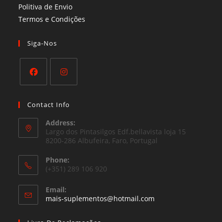
Politiva de Envio
Termos e Condições​
Siga-Nos
Opens
Opens
in
in
Contact Info
a
a
Address:
new
new
Largo dos Pintasilgos Edf.bellavista loja 15
tab
8200-286 Albufeira, Faro, Portugal
tab
Phone:
(+351) 289 106 920
Email:
Opens
mais-suplementos@hotmail.com
in
your