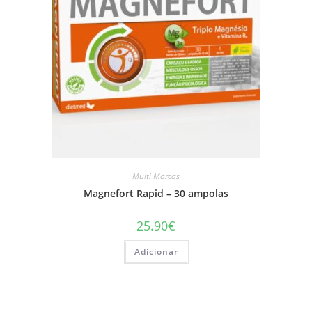
Multi Marcas
Magnefort Rapid – 30 ampolas
25.90
€
Adicionar