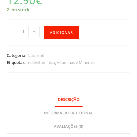
12.90
€
2 em stock
Quantidade
-
+
ADICIONAR
de
Multi
Vitaminas
Categoria:
Naturmil
e
Etiquetas:
multivitaminico
,
Vitaminas e Minerais
Minerais
DESCRIÇÃO
INFORMAÇÃO ADICIONAL
AVALIAÇÕES (0)