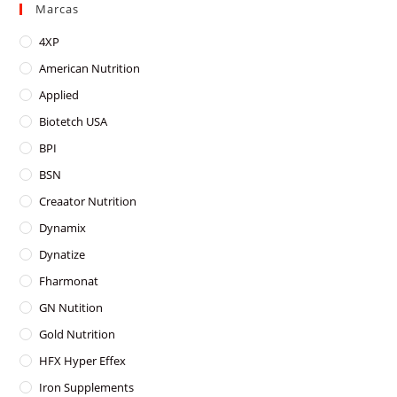
Marcas
4XP
American Nutrition
Applied
Biotetch USA
BPI
BSN
Creaator Nutrition
Dynamix
Dynatize
Fharmonat
GN Nutition
Gold Nutrition
HFX Hyper Effex
Iron Supplements