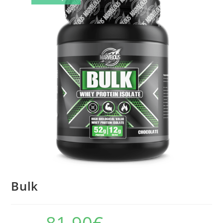
🔍
Bulk
O
O