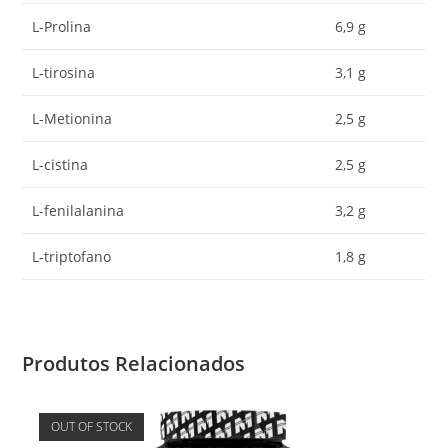
L-Prolina
6,9 g
L-tirosina
3,1 g
L-Metionina
2,5 g
L-cistina
2,5 g
L-fenilalanina
3,2 g
L-triptofano
1,8 g
Produtos Relacionados
OUT OF STOCK