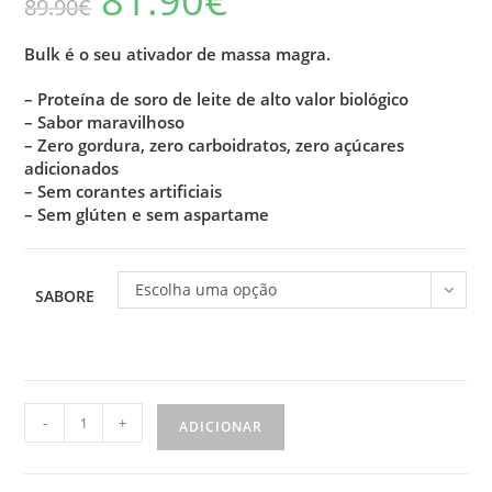
81.90
€
89.90
€
preço
preço
original
atual
era:
é:
89.90€.
81.90€.
Bulk é o seu ativador de massa magra.
– Proteína de soro de leite de alto valor biológico
– Sabor maravilhoso
– Zero gordura, zero carboidratos, zero açúcares
adicionados
– Sem corantes artificiais
– Sem glúten e sem aspartame
Escolha uma opção
SABORE
Quantidade
-
+
ADICIONAR
de
Bulk