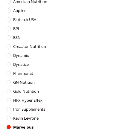
American Nutrition
page
Applied
Biotetch USA
BPI
BSN
Creaator Nutrition
Dynamix
Dynatize
Fharmonat
GN Nutition
Gold Nutrition
HFX Hyper Effex
Iron Supplements
Kevin Levrone
Marvelous