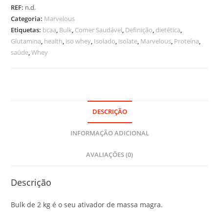
REF:
n.d.
Categoria:
Marvelous
Etiquetas:
bcaa
,
Bulk
,
Comer Saudável
,
Definição
,
dietética
,
Glutamina
,
health
,
iso whey
,
Isolado
,
isolate
,
Marvelous
,
Proteína
,
saúde
,
Whey
DESCRIÇÃO
INFORMAÇÃO ADICIONAL
AVALIAÇÕES (0)
Descrição
Bulk de 2 kg é o seu ativador de massa magra.