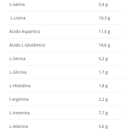
L-valina
5,4 g
L-Lisina
10,3 g
Ácido Aspártico
11,5 g
Ácido L-Glutâmico
18,6 g
L-Serina
5,2 g
L-Glicina
1,7 g
L-Histidina
1,8 g
l-arginina
2,2 g
L-treonina
7,7 g
L-Alanina
5,6 g