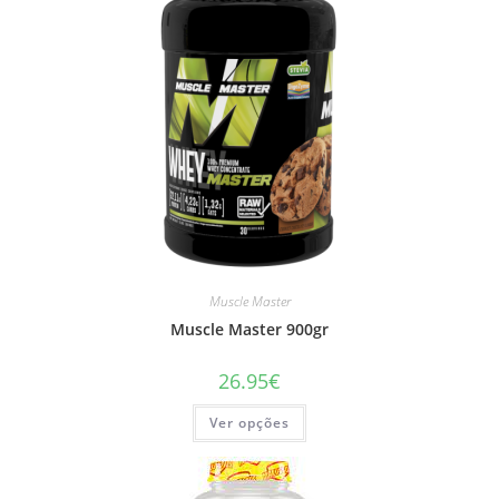
Muscle Master
Muscle Master 900gr
26.95
€
This
Ver opções
product
has
multiple
variants.
The