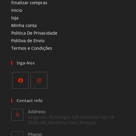
Finalizar compras
Inicio
loja
Minha conta
Politica De Privacidade
Politiva de Envio
Termos e Condições​
Siga-Nos
Opens
Opens
in
in
Contact Info
a
a
Address:
new
new
Largo dos Pintasilgos Edf.bellavista loja 15
tab
8200-286 Albufeira, Faro, Portugal
tab
Phone: