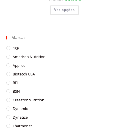
preço
preço
original
atual
This
Ver opções
era:
é:
product
115.80€.
99.99€.
has
multiple
variants.
The
options
may
Marcas
be
chosen
on
4XP
the
product
American Nutrition
page
Applied
Biotetch USA
BPI
BSN
Creaator Nutrition
Dynamix
Dynatize
Fharmonat