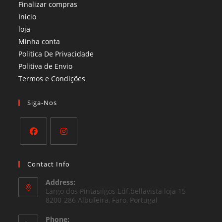
Finalizar compras
Inicio
loja
Minha conta
Politica De Privacidade
Politiva de Envio
Termos e Condições​
Siga-Nos
Opens
Opens
in
in
Contact Info
a
a
Address:
new
new
Largo dos Pintasilgos Edf.bellavista loja 15
tab
8200-286 Albufeira, Faro, Portugal
tab
Phone: