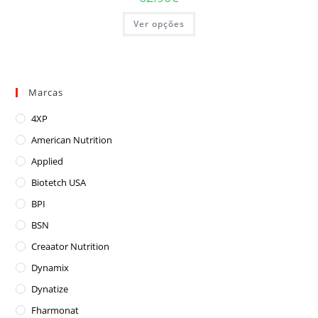
This
Ver opções
product
has
multiple
variants.
The
options
may
Marcas
be
chosen
on
4XP
the
product
American Nutrition
page
Applied
Biotetch USA
BPI
BSN
Creaator Nutrition
Dynamix
Dynatize
Fharmonat