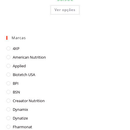
This
Ver opções
product
has
multiple
variants.
The
options
may
Marcas
be
chosen
on
4XP
the
product
American Nutrition
page
Applied
Biotetch USA
BPI
BSN
Creaator Nutrition
Dynamix
Dynatize
Fharmonat