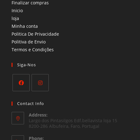
Finalizar compras
Inicio
loja
Minha conta
Politica De Privacidade
Politiva de Envio
Termos e Condições​
Siga-Nos
Opens
Opens
in
in
Contact Info
a
a
Address:
new
new
Largo dos Pintasilgos Edf.bellavista loja 15
tab
8200-286 Albufeira, Faro, Portugal
tab
Phone: