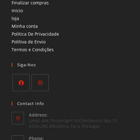
Finalizar compras
Inicio
loja
Minha conta
Politica De Privacidade
Politiva de Envio
Termos e Condições​
Siga-Nos
Opens
Opens
in
in
Contact Info
a
a
Address:
new
new
Largo dos Pintasilgos Edf.bellavista loja 15
tab
8200-286 Albufeira, Faro, Portugal
tab
Phone: