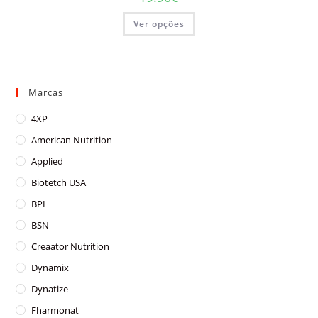
This
Ver opções
product
has
multiple
variants.
The
options
may
Marcas
be
chosen
on
4XP
the
product
American Nutrition
page
Applied
Biotetch USA
BPI
BSN
Creaator Nutrition
Dynamix
Dynatize
Fharmonat