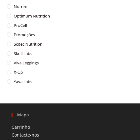
Nutrex
Optimum Nutrition
ProCell
Promoções
Scitec Nutrition
Skull Labs
Viva Leggings
X-Up
Yava Labs
Mapa
Carrinho
Contacte-nos