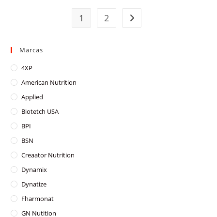
1
2
Marcas
4XP
American Nutrition
Applied
Biotetch USA
BPI
BSN
Creaator Nutrition
Dynamix
Dynatize
Fharmonat
GN Nutition