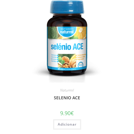
may
be
chosen
on
the
product
page
Naturmil
SELENIO ACE
9.90
€
Adicionar