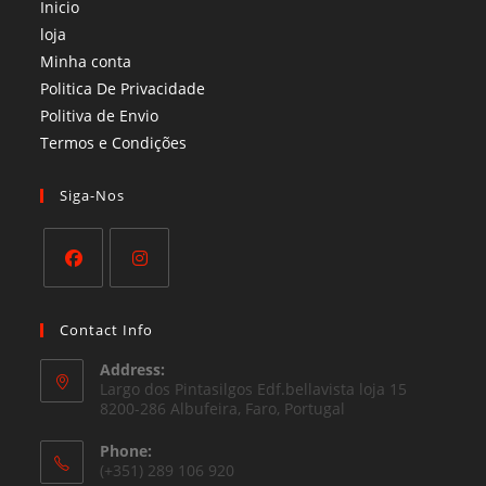
Inicio
loja
Minha conta
Politica De Privacidade
Politiva de Envio
Termos e Condições​
Siga-Nos
Opens
Opens
in
in
Contact Info
a
a
Address:
new
new
Largo dos Pintasilgos Edf.bellavista loja 15
tab
8200-286 Albufeira, Faro, Portugal
tab
Phone:
(+351) 289 106 920