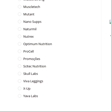
Muscletech
Mutant
Nano Supps
Naturmil
Nutrex
Optimum Nutrition
ProCell
Promoções
Scitec Nutrition
Skull Labs
Viva Leggings
X-Up
Yava Labs