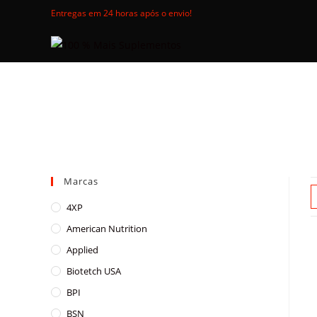
Skip
Entregas em 24 horas após o envio!
to
content
Marcas
4XP
American Nutrition
Applied
Biotetch USA
BPI
BSN