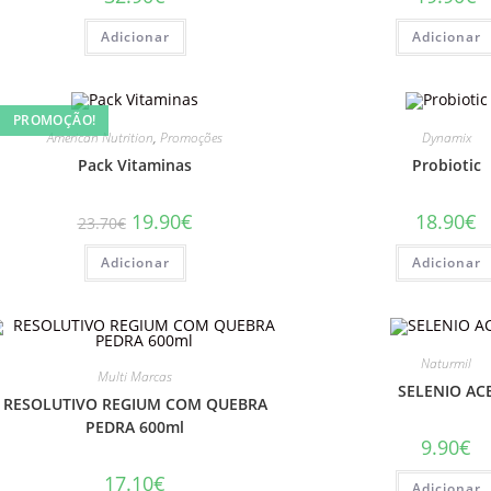
Adicionar
Adicionar
PROMOÇÃO!
American Nutrition
,
Promoções
Dynamix
Pack Vitaminas
Probiotic
O
O
19.90
€
18.90
€
23.70
€
preço
preço
original
atual
Adicionar
era:
é:
Adicionar
23.70€.
19.90€.
Naturmil
Multi Marcas
SELENIO AC
RESOLUTIVO REGIUM COM QUEBRA
PEDRA 600ml
9.90
€
17.10
€
Adicionar