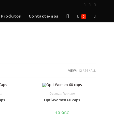
Toggle
Produtos
Contacte-nos
0
website
search
VIEW:
12
24
ALL
on
Optimum Nutrition
aps
Opti-Women 60 caps
18.90
€