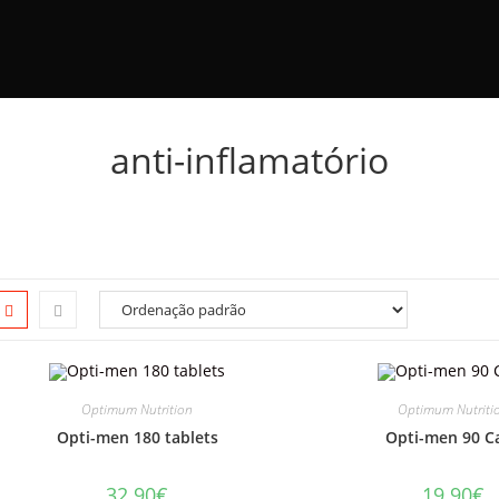
anti-inflamatório
Optimum Nutrition
Optimum Nutriti
Opti-men 180 tablets
Opti-men 90 C
32.90
€
19.90
€