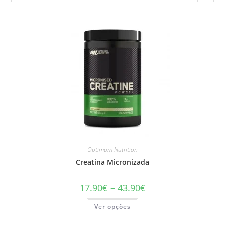
Optimum Nutrition
Creatina Micronizada
Price
17.90
€
–
43.90
€
range:
17.90€
This
Ver opções
through
product
43.90€
has
multiple