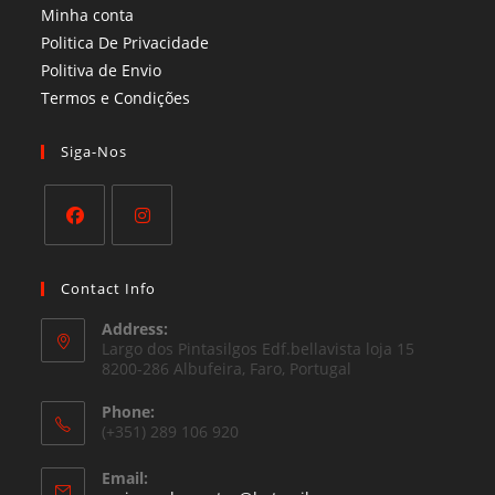
Minha conta
Politica De Privacidade
Politiva de Envio
Termos e Condições​
Siga-Nos
Opens
Opens
in
in
Contact Info
a
a
Address:
new
new
Largo dos Pintasilgos Edf.bellavista loja 15
tab
8200-286 Albufeira, Faro, Portugal
tab
Phone:
(+351) 289 106 920
Email: