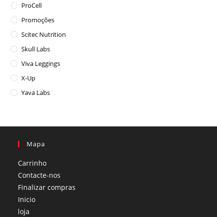
ProCell
Promoções
Scitec Nutrition
Skull Labs
Viva Leggings
X-Up
Yava Labs
Mapa
Carrinho
Contacte-nos
Finalizar compras
Inicio
loja