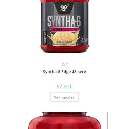
on
the
product
page
BSN
Syntha 6 Edge 48 serv
67.90
€
This
Ver opções
product
has
multiple
variants.
The
options
may
be