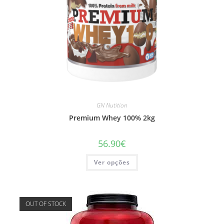
page
GN Nutition
Premium Whey 100% 2kg
56.90
€
This
Ver opções
product
has
multiple
variants.
The
options
OUT OF STOCK
may
be
chosen