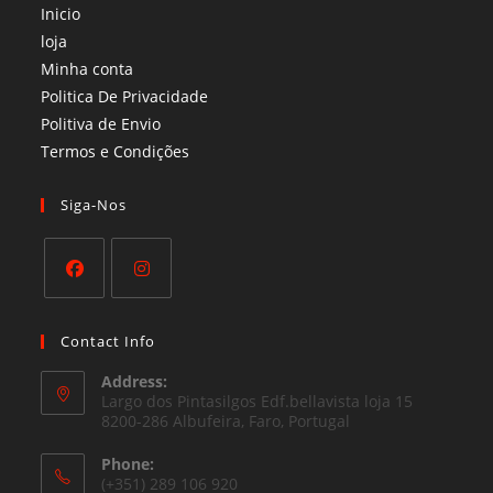
Inicio
loja
Minha conta
Politica De Privacidade
Politiva de Envio
Termos e Condições​
Siga-Nos
Opens
Opens
in
in
Contact Info
a
a
Address:
new
new
Largo dos Pintasilgos Edf.bellavista loja 15
tab
8200-286 Albufeira, Faro, Portugal
tab
Phone:
(+351) 289 106 920