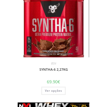
chosen
on
the
product
page
BSN
SYNTHA-6 2,27KG
69.90
€
This
Ver opções
product
has
multiple
variants.
The