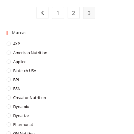
multiple
variants.
The
1
2
3
options
may
be
chosen
on
Marcas
the
product
page
4XP
American Nutrition
Applied
Biotetch USA
BPI
BSN
Creaator Nutrition
Dynamix
Dynatize
Fharmonat
GN Nutition