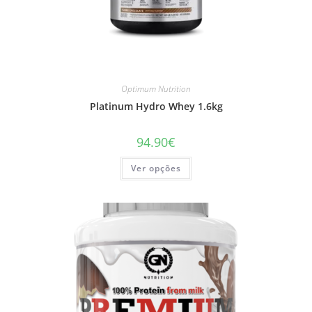
Optimum Nutrition
Platinum Hydro Whey 1.6kg
94.90
€
This
Ver opções
product
has
multiple
variants.
The
options
may
be
chosen
on
the
product
page