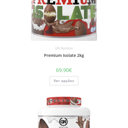
GN Nutition
Premium Isolate 2kg
69.90
€
This
Ver opções
product
has
multiple
variants.
The
options
may
be
chosen
on
the
product